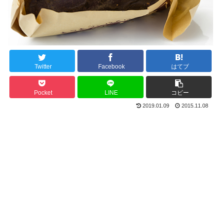
Twitter
Facebook
はてブ
Pocket
LINE
コピー
2019.01.09
2015.11.08